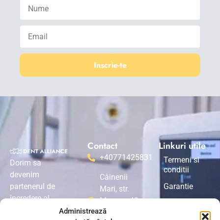
Inscrie-te
Contact
Linkuri utile
+40771425831
Termeni si
Dorim sa
conditii
devenim
Câinenii
partenerul de
Garantie
Mari, str.
încredere al
Mare nr. 42,
Returnarea
medicilor
Administrează
jud. Vâlcea,
produselor